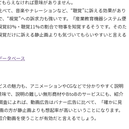
てもらえなければ意味がありません。
べて、音楽やナレーションなど、“聴覚”に訴える効果があり
で、“視覚”への訴求力も強いです。『産業教育機器システム便
覚83%・聴覚11%の割合で物事を知覚するそうです。そのた
視覚だけに訴える静止画よりも気づいてもらいやすいと言える
データベース
ビスの魅力も、アニメーションやCGなどで分かりやすく説明
味で、説明の難しい無形商材やBtoBのサービスにも、紹介
の調査によれば、動画広告はバナー広告に比べて、「確かに見
動画の方が静止画よりも想起率が高いということになります。
紹介動画を使うことが有効だと言えるでしょう。