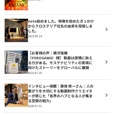
note始めました。映像を始めたきっかけ
からクロステリア社名の由来を投稿しま
した。
2022.09.14
【お客様の声：横河電機
（YOKOGAWA）様】 動画は感情に訴え
る力がある。サステナビリティの実現に
向けたストーリーをグローバルに展開
2022.07.16
インタビュー掲載：藤保 修一さん：人の
繋がりを大切にする動画制作クリエイタ
ーが感じた「各界のハブとなる人が集ま
る空間の魅力」
2020.07.21