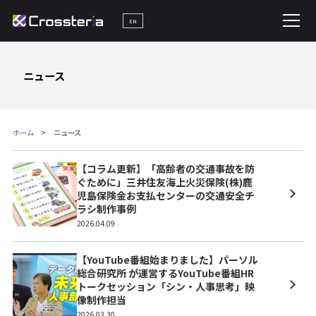
EN
ニュース
ホーム
ニュース
【コラム更新】「高齢者の交通事故を防
ぐために」三井住友海上火災保険(株)鹿
児島保険金お支払センターの交通安全チ
ラシ制作事例
2026.04.09
【YouTube番組始まりました】パーソル
総合研究所 が運営するYouTube番組HR
トークセッション「シン・人事思考」映
像制作担当
2026.03.30