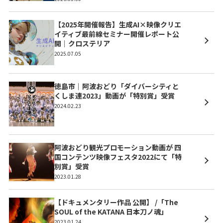
【2025年開催報告】生成AI×映像クリエ
イティブ最前線セミナー開催レポート公
開｜クロステリア
2025.07.05
徳島市｜阿波おどり「ダイバーシティと
くしま連2023」動画が「特別賞」受賞
2024.02.23
阿波おどり観光プロモーション動画が 四
国コンテンツ映像フェスタ2022にて「特
別賞」受賞
2023.01.28
【ドキュメンタリー作品 公開】 /「The
SOUL of the KATANA 日本刀ノ魂」
2023.01.24