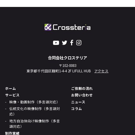
に開示いたしません。
お客さまの同意がある場合
お客さまが希望されるサービスを行なうために当社が業務
を委託する業者に対して開示する場合
法令に基づき開示することが必要である場合
個人情報の安全対策
合同会社クロステリア
当社は、個人情報の正確性及び安全性確保のために、セキュ
〒102-0083
リティに万全の対策を講じています。
東京都千代田区麹町1-4-4 2F LIFULL HUB
アクセス
ご本人の照会
ホーム
ご依頼の流れ
お客さまがご本人の個人情報の照会・修正・削除などをご希
サービス
お問い合わせ
望される場合には、ご本人であることを確認の上、対応させ
映像・動画制作（多言語対応）
ニュース
ていただきます。
伝統文化の映像制作（多言語対
コラム
応）
法令、規範の遵守と見直し
地方自治体向け映像制作（多言
当社は、保有する個人情報に関して適用される日本の法令、
語対応）
その他規範を遵守するとともに、本ポリシーの内容を適宜見
制作実績