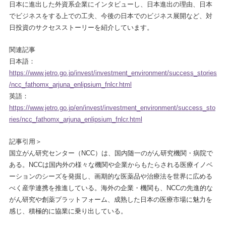
日本に進出した外資系企業にインタビューし、日本進出の理由、日本
でビジネスをする上での工夫、今後の日本でのビジネス展開など、対
日投資のサクセスストーリーを紹介しています。
関連記事
日本語：
https://www.jetro.go.jp/invest/investment_environment/success_stories
/ncc_fathomx_arjuna_enlipsium_fnlcr.html
英語：
https://www.jetro.go.jp/en/invest/investment_environment/success_sto
ries/ncc_fathomx_arjuna_enlipsium_fnlcr.html
記事引用＞
国立がん研究センター（NCC）は、国内随一のがん研究機関・病院で
ある。NCCは国内外の様々な機関や企業からもたらされる医療イノベ
ーションのシーズを発掘し、画期的な医薬品や治療法を世界に広める
べく産学連携を推進している。海外の企業・機関も、NCCの先進的な
がん研究や創薬プラットフォーム、成熟した日本の医療市場に魅力を
感じ、積極的に協業に乗り出している。