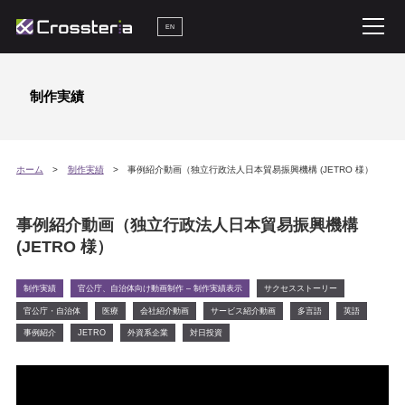
EN
制作実績
ホーム
制作実績
事例紹介動画（独立行政法人日本貿易振興機構 (JETRO 様）
事例紹介動画（独立行政法人日本貿易振興機構
(JETRO 様）
制作実績
官公庁、自治体向け動画制作 – 制作実績表示
サクセスストーリー
官公庁・自治体
医療
会社紹介動画
サービス紹介動画
多言語
英語
事例紹介
JETRO
外資系企業
対日投資