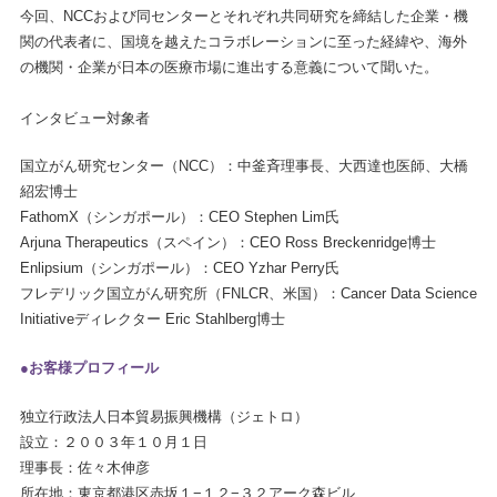
今回、NCCおよび同センターとそれぞれ共同研究を締結した企業・機
関の代表者に、国境を越えたコラボレーションに至った経緯や、海外
の機関・企業が日本の医療市場に進出する意義について聞いた。
インタビュー対象者
国立がん研究センター（NCC）：中釜斉理事長、大西達也医師、大橋
紹宏博士
FathomX（シンガポール）：CEO Stephen Lim氏
Arjuna Therapeutics（スペイン）：CEO Ross Breckenridge博士
Enlipsium（シンガポール）：CEO Yzhar Perry氏
フレデリック国立がん研究所（FNLCR、米国）：Cancer Data Science
Initiativeディレクター Eric Stahlberg博士
●お客様プロフィール
独立行政法人日本貿易振興機構（ジェトロ）
設立：２００３年１０月１日
理事長：佐々木伸彦
所在地：東京都港区赤坂１−１２−３２アーク森ビル