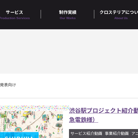
サービス
制作実績
クロステリアにつ
Production Services
Our Works
About Us
者発表向け
渋谷駅プロジェクト紹介
急電鉄様）
サービス紹介動画
事業紹介動画
ア