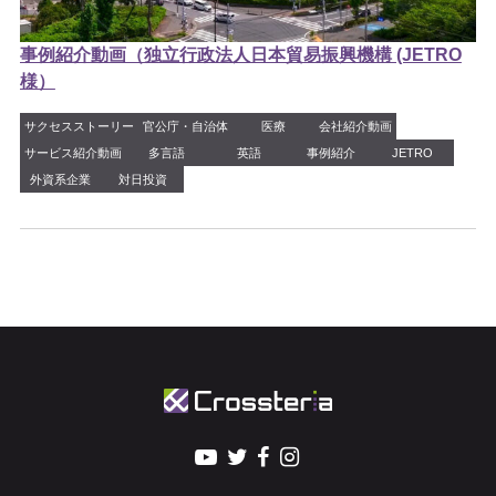
事例紹介動画（独立行政法人日本貿易振興機構 (JETRO
様）
サクセスストーリー
官公庁・自治体
医療
会社紹介動画
サービス紹介動画
多言語
英語
事例紹介
JETRO
外資系企業
対日投資