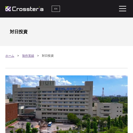
EN
対日投資
ホーム
制作実績
対日投資