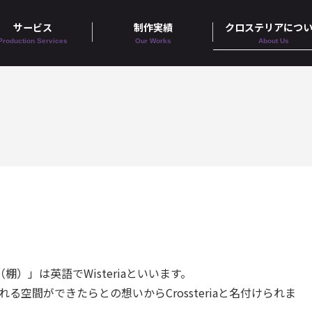
サービス
制作実績
クロステリアにつ
Production Services
Our Works
About Us
）」は英語でWisteriaといいます。
る空間ができたらとの想いからCrossteriaと名付けられま