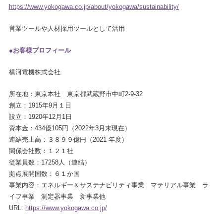
https://www.yokogawa.co.jp/about/yokogawa/sustainability/
営業ツールや人材採用ツールとして活用
●お客様プロフィール
横河電機株式会社
所在地：東京本社 東京都武蔵野市中町2-9-32
創立：1915年9月１日
設立：1920年12月1日
資本金：434億105円（2022年3月末現在）
連結売上高：３８９９億円（2021 年度）
関係会社数：１２１社
従業員数：17258人（連結）
拠点展開国数：６１か国
事業内容：エネルギー＆サステナビリティ事業 マテリアル事業 ラ
イフ事業 測定器事業 新事業他
URL:
https://www.yokogawa.co.jp/