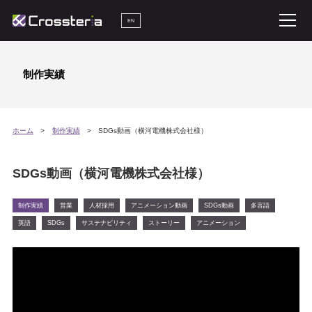
EN
制作実績
ホーム
制作実績
SDGs動画（横河電機株式会社様）
SDGs動画（横河電機株式会社様）
制作実績
営業
人材採用
アニメーション動画
SDGs動画
多言語
英語
SDGs
サステナビリティ
ストーリー
アニメーション